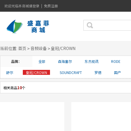
欢迎光临本商城
请登录
|
免费注册
当前位置:
首页
音频设备
皇冠/CROWN
>
>
品牌：
全部
森海塞尔
东杰视讯
RODE
舒尔
皇冠/CROWN
SOUNDCRAFT
罗德
国产
10
相关商品
个