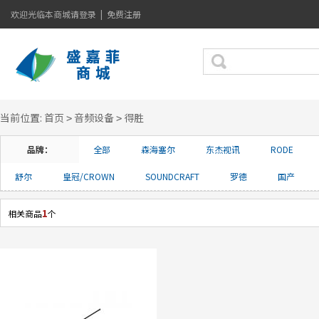
欢迎光临本商城
请登录
|
免费注册
当前位置:
首页
音频设备
得胜
>
>
品牌：
全部
森海塞尔
东杰视讯
RODE
舒尔
皇冠/CROWN
SOUNDCRAFT
罗德
国产
1
相关商品
个