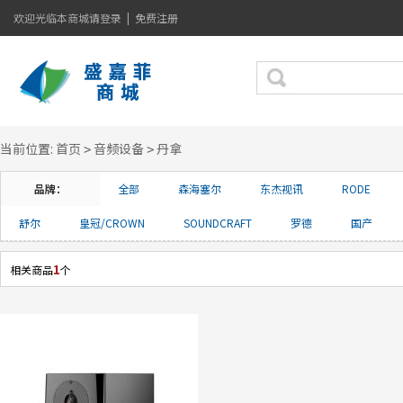
欢迎光临本商城
请登录
|
免费注册
当前位置:
首页
音频设备
丹拿
>
>
品牌：
全部
森海塞尔
东杰视讯
RODE
舒尔
皇冠/CROWN
SOUNDCRAFT
罗德
国产
1
相关商品
个